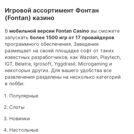
Игровой ассортимент Фонтан
(Fontan) казино
В
мобильной версии Fontan Casino
вы сможете
запускать
более 1500 игр от 17 провайдеров
программного обеспечения. Заведение
размещает на своей площадке софт от таких
известных разработчиков, как Wazdan, Playtech,
IGT, Belatra, Igrosoft, Yggdrasil, Microgaming и
некоторых других. Для вашего удобства все
развлечения разделены на несколько категорий
в лобби:
Популярные
Слоты
Новинки
Настольные