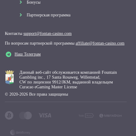
Бонусы
Партнерская программа
Контакты
support@fontan-casino.com
По вопросам партнерской программы
affiliate@fontan-casino.com
Наш Телеграм
Данный веб-сайт обслуживается компанией Fountain
Gambling inc., 17 Santa Rosaweg, Willemstad,
CW по лицензии 9912/JKM, выданной владельцем
Curacao eGaming Master License
© 2020-2026 Все права защищены