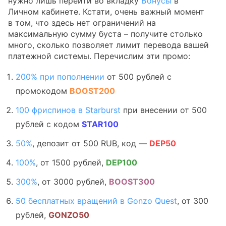
нужно лишь перейти во вкладку
Бонусы
в
Личном кабинете. Кстати, очень важный момент
в том, что здесь нет ограничений на
максимальную сумму буста – получите столько
много, сколько позволяет лимит перевода вашей
платежной системы. Перечислим эти промо:
200% при пополнении
от 500 рублей с
промокодом
BOOST200
100 фриспинов в Starburst
при внесении от 500
рублей с кодом
STAR100
50%
, депозит от 500 RUB, код —
DEP50
100%
, от 1500 рублей,
DEP100
300%
, от 3000 рублей,
BOOST300
50 бесплатных вращений в Gonzo Quest
, от 300
рублей,
GONZO50