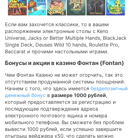
Если вам захочется классики, то в вашем
распоряжении электронные столы с Keno
Universe, Jacks or Better Multiple Hands, BlackJack
Single Deck, Deuses Wild 10 hands, Roulette Pro,
Baccarat и прочими настольными играми.
Бонусы и акции в казино Фонтан (Fontan)
Чем Фонтан Казино не может огорчить, так это
отсутствием продуманной системы поощрений.
Начнем с того, что здесь имеется
бездепозитный
денежный бонус
в
размере 1000 рублей
,
который предоставляется за регистрацию и
последующее подтверждение адреса
электронного почтового ящика и номера
мобильного телефона. Вы сможете без проблем
вывести 1000 рублей, если успешно завершите
отыгрыш вейджера х50, что сделать можно