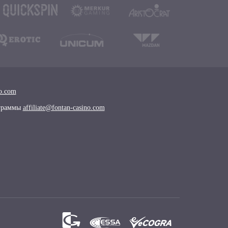
o.com
ограммы
affiliate@fontan-casino.com