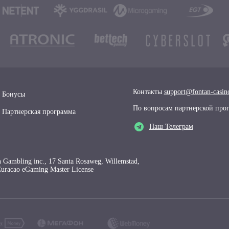
Контакты
support@fontan-casin
Бонусы
По вопросам партнерской пр
Партнерская программа
Наш Телеграм
ambling inc., 17 Santa Rosaweg, Willemstad,
racao eGaming Master License