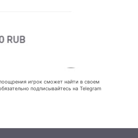
 поощрения игрок сможет найти в своем
обязательно подписывайтесь на Telegram