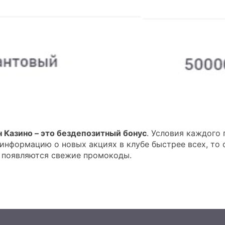
 Казино – это бездепозитный бонус
. Условия каждого
информацию о новых акциях в клубе быстрее всех, то 
о появляются свежие промокоды.