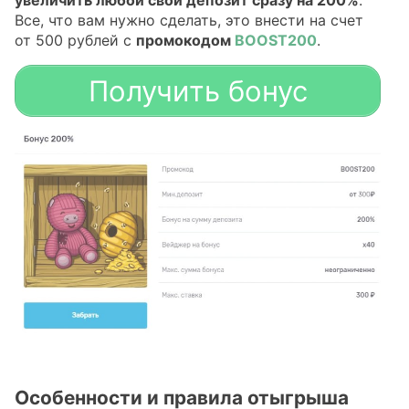
увеличить любой свой депозит сразу на 200%
.
Все, что вам нужно сделать, это внести на счет
от 500 рублей с
промокодом
BOOST200
.
Получить бонус
Особенности и правила отыгрыша