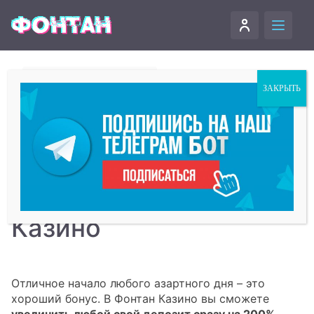
Бездепозитный Бонус
Мобильная Версия
ЗАКРЫТЬ
Бонус 200% на
депозит в Фонтан
Казино
Отличное начало любого азартного дня – это
хороший бонус. В Фонтан Казино вы сможете