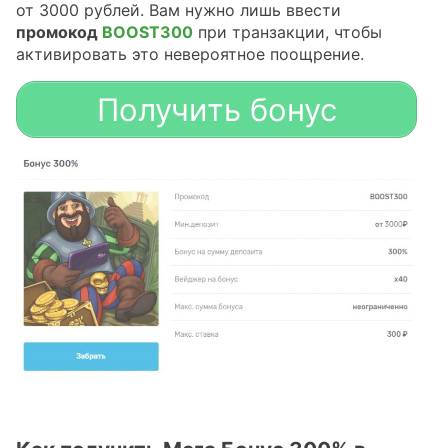
от 3000 рублей. Вам нужно лишь ввести
промокод
BOOST300
при транзакции, чтобы
активировать это невероятное поощрение.
Получить бонус