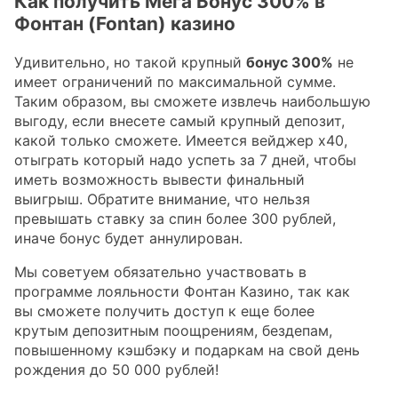
Как получить Мега Бонус 300% в
Фонтан (Fontan) казино
Удивительно, но такой крупный
бонус 300%
не
имеет ограничений по максимальной сумме.
Таким образом, вы сможете извлечь наибольшую
выгоду, если внесете самый крупный депозит,
какой только сможете. Имеется вейджер х40,
отыграть который надо успеть за 7 дней, чтобы
иметь возможность вывести финальный
выигрыш. Обратите внимание, что нельзя
превышать ставку за спин более 300 рублей,
иначе бонус будет аннулирован.
Мы советуем обязательно участвовать в
программе лояльности Фонтан Казино, так как
вы сможете получить доступ к еще более
крутым депозитным поощрениям, бездепам,
повышенному кэшбэку и подаркам на свой день
рождения до 50 000 рублей!