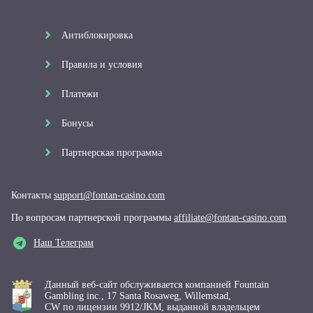
Антиблокировка
Правила и условия
Платежи
Бонусы
Партнерская программа
Контакты
support@fontan-casino.com
По вопросам партнерской программы
affiliate@fontan-casino.com
Наш Телеграм
Данный веб-сайт обслуживается компанией Fountain
Gambling inc., 17 Santa Rosaweg, Willemstad,
CW по лицензии 9912/JKM, выданной владельцем