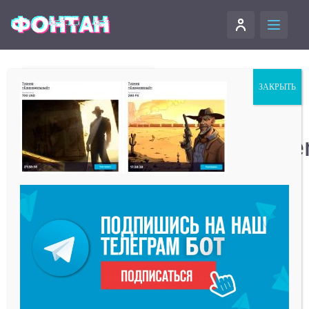
Бездепозитный Бонус
Мобильная Версия
ЗАКРЫТЬ
fontan_casino_tourname