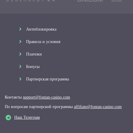
Антиблокировка
Правила и условия
Платежи
Бонусы
Партнерская программа
Контакты
support@fontan-casino.com
По вопросам партнерской программы
affiliate@fontan-casino.com
Наш Телеграм