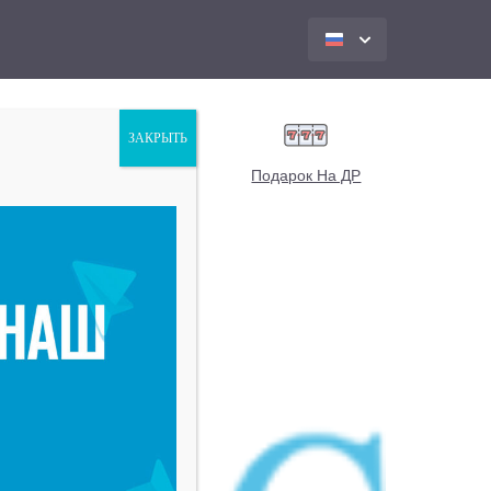
ЗАКРЫТЬ
Регистрация
Подарок На ДР