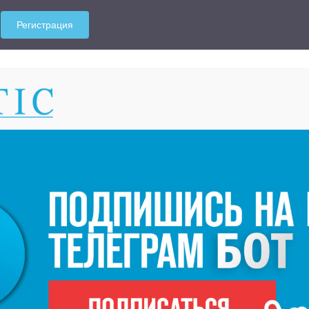
Регистрация
Зеркало
Обзор Всех Бонусов
Турниры